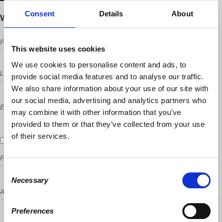
Consent
Details
About
Will you come?
First Name
This website uses cookies
We use cookies to personalise content and ads, to
Last Name
provide social media features and to analyse our traffic.
We also share information about your use of our site with
our social media, advertising and analytics partners who
Email
may combine it with other information that you’ve
provided to them or that they’ve collected from your use
of their services.
Send me email updates
Phone
Consent
Necessary
Selection
Address (Street, City, State, Postal code)
Preferences