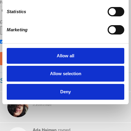
How many other people are you bringing?
Statistics
Did a host refer you?
Marketing
Also RSVP on
Facebook
Allow all
Allow selection
SHOWING 4 COMMENTS
Deny
Betsy Avila
rsvped
9 years ago
Ada Haiman
rsvped