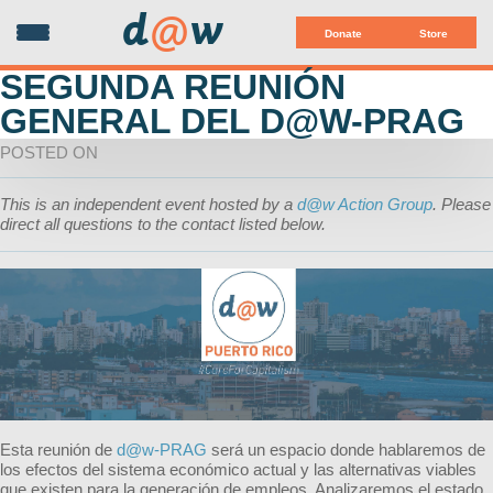
d
@
w
Donate
Store
SEGUNDA REUNIÓN
GENERAL DEL D@W-PRAG
POSTED ON
This is an independent event hosted by a
d@w Action Group
. Please
direct all questions to the contact listed below.
Esta reunión de
d@w-PRAG
será un espacio donde hablaremos de
los efectos del sistema económico actual y las alternativas viables
que existen para la generación de empleos. Analizaremos el estado