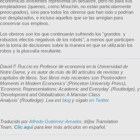
económicas existentes representa un desastre, pero no para sus
empleadores (quienes, como Mnuchin, no están particularmente
preocupados), sino para todos los obreros que han sido o podrían
ser desplazados, e incluso aquellos que se las arreglan para
conservar sus empleos.
Los obreros son los que continuarán sufriendo los "grandes y
robustos efectos negativos de los robots", a menos que participen
en la toma de decisiones sobre la manera en que se utilizarán los
robos y la plusvalía resultante.
David F. Ruccio es Profesor de economía en la Universidad de
Notre Dame, y es autor de más de 80 artículos de revistas y
capítulos de libros. Sus libros más recientes son 'Postmodern
Moments in Modern Economics' (Princeton University Press),
'Economic Representations: Academic and Everyday' (Routledge), y
'Development and Globalization: A Marxian Class
Analysis' (Routledge). Lea est
blog
y sígalo
en Twitter
.
Traducido por
Alfredo Gutiérrez-Amador
, d@w Translation
Team.
Clic aquí
para leer más artículos en español.