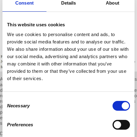
Consent
Details
About
This website uses cookies
We use cookies to personalise content and ads, to
provide social media features and to analyse our traffic.
We also share information about your use of our site with
our social media, advertising and analytics partners who
may combine it with other information that you’ve
provided to them or that they’ve collected from your use
of their services.
Aunque los empleadores estadounidenses han introducido los robots
a un ritmo menor que en Europa, su uso en los puestos de trabajo
de los Estados Unidos ha crecido (entre 1993 y 2007 el inventario de
robots en los Estados Unidos se cuadruplicó a una tasa de un nuevo
Consent
robot industrial por cada mil obreros). Una estimación de los efectos
Necessary
directos e indirectos indica que los robots son responsables de la
Selection
pérdida de hasta 670,000 empleos en el sector de la fabricación. Y
ese número se eleva porque se espera que los robots industriales
se cuadrupliquen para 2025.
Preferences
De hecho, los efectos son probablemente incluso más drásticos