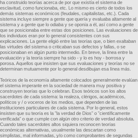
ha construido teorías acerca de por que existía el sistema de
esclavitud, como funcionaba, etc. Lo mismo es cierto de todos los
demás sistemas económicos (feudales, capitalistas, etc.). Cada
sistema incluye siempre a gente que quería y evaluaba altamente al
sistema y a gente que lo odiaba y se oponía a él, así como a gente
que se posicionaba entre estas dos posiciones. Las evaluaciones de
los individuos eran por lo general consistentes con sus
explicaciones. La gente eligió entre las teorías que, o bien exaltaban
las virtudes del sistema o criticaban sus defectos y fallas, o se
posicionaban en algún punto intermedio. En breve, la línea entre la
evaluación y la teoría siempre ha sido - y lo es hoy - borrosa y
porosa. Aquellos que insisten que sus evaluaciones y teorías no se
determinan mutuamente por lo general desdibujan esa línea más.
Teóricos de la economía altamente colocados generalmente evalúan
el sistema imperante en la sociedad de manera muy positiva y
construyen teorías que lo celebran. Esos teóricos son los altos
sacerdotes de cada sistema: la realeza, clérigos, académicos,
políticos y / o voceros de los medios, que dependen de las
instituciones particulares de cada sistema. Por lo general, estos
insisten que su teoría es la "la verdad de Dios" o "científicamente
verificada" o que cumple con algún otro criterio de verdad absoluta.
Cuando tales sacerdotes altos siquiera reconocen teorías
económicas alternativas, usualmente las descartan como
simplistas, mal informadas, y/o como comprobantes de segundas