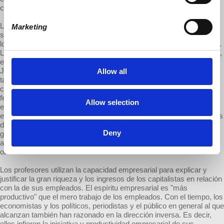
capitalismo también imita a sus altos sacerdotes.
Los altos sacerdotes del capitalismo han sido en general más
Marketing
secular que sus predecesores. En lugar de las iglesias y religiones,
los colegios y las universidades comprenden su marco institucional.
Los altos sacerdotes del capitalismo probablemente son profesores,
entre ellos especialmente los "economistas de la corriente."
Justifican y racionalizan la distribución de riqueza e ingresos (y
Allow all
también del poder y acceso a la cultura) muy desigual del
capitalismo. Así, el "dominio" del maestro y el "señorío" del señor
feudal vuelven a aparecer como el "espíritu empresarial" que los
Allow selection
economistas ortodoxos creen observar como contribución hecha
exclusivamente por los capitalistas. La exclusión de los trabajadores
de casi todas las funciones de diseño, de iniciación, directorial y de
Deny
gestión dentro de la producción capitalista (y del aprendizaje o la
adquisición de credenciales en ellas) continúan fomentando tales
observaciones.
Los profesores utilizan la capacidad empresarial para explicar y
justificar la gran riqueza y los ingresos de los capitalistas en relación
con la de sus empleados. El espíritu empresarial es "más
productivo" que el mero trabajo de los empleados. Con el tiempo, los
economistas y los políticos, periodistas y el público en general al que
alcanzan también han razonado en la dirección inversa. Es decir,
ellos infieren la iniciativa y productividad empresarial de sus