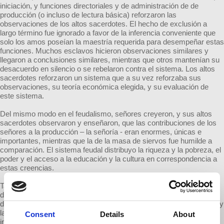
iniciación, y funciones directoriales y de administración de de
producción (o incluso de lectura básica) reforzaron las
observaciones de los altos sacerdotes. El hecho de exclusión a
largo término fue ignorado a favor de la inferencia conveniente que
solo los amos poseían la maestría requerida para desempeñar estas
funciones. Muchos esclavos hicieron observaciones similares y
llegaron a conclusiones similares, mientras que otros mantenían su
desacuerdo en silencio o se rebelaron contra el sistema. Los altos
sacerdotes reforzaron un sistema que a su vez reforzaba sus
observaciones, su teoría económica elegida, y su evaluación de
este sistema.
Del mismo modo en el feudalismo, señores creyeron, y sus altos
sacerdotes observaron y enseñaron, que las contribuciones de los
señores a la producción – la señoría - eran enormes, únicas e
importantes, mientras que la de la masa de siervos fue humilde a
comparación. El sistema feudal distribuyo la riqueza y la pobreza, el
poder y el acceso a la educación y la cultura en correspondencia a
estas creencias.
Tanto en la esclavitud y el feudalismo, las sucesivas generaciones
de altos sacerdotes también incluyo aquellos que discutían en la
dirección inversa. Observaron los ingresos consistentemente altos y
la riqueza acumulada de los maestros y amos y convenientemente
Consent
Details
About
inferían la importancia y su contribución mayor al volumen de