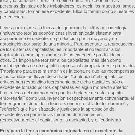
total y la suma de 1 más 2 se define como el excedente. Las
personas distintas de los trabajadores, es decir, los maestros, amos,
y capitalistas, toman ese excedente. Ellos lo toman como si este les
perteneciera.
Leyes particulares, la fuerza del gobierno, la cultura y la ideología
(incluyendo teorías económicas) sirven en cada sistema para
asegurar ese excedente: su producción por la mayoría y su
apropiación por parte de una minoría. Para asegurar la reproducción
de los sistemas capitalistas, es importante el no teorizar a los
capitalistas como apropiadores de un excedente producido por
otros. Es importante teorizar a los capitalistas más bien como
contribuyentes de un espíritu empresarial apropiadamente premiado.
Trabajando para este mismo fin es la teoría de que las recompensas
a los capitalistas fluyen de su haber "contribuido" el capital. Los
críticos han respondido fuertemente que dicho capital es sólo el
excedente tomado por los capitalistas en algún momento anterior.
Los críticos del mismo modo pueden burlarse de este "espíritu
empresarial" como una invención sospechosamente conveniente, el
tercer gran misterio de la teoría económica (al lado de "dominio" y
"señorío") que ha disfrazado y justificado la apropiación de
excedentes de parte de las minorías dominantes en,
respectivamente: el capitalismo, la esclavitud, y el feudalismo.
En y para la teoría económica enfocada en el excedente, la